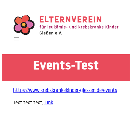
Zum
Inhalt
springen
Events-Test
https://www.krebskrankekinder-giessen.de/events
Text text text,
Link