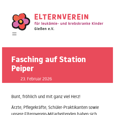
Zum
Inhalt
springen
Fasching auf Station
Peiper
23. Februar 2026
Bunt, fröhlich und mit ganz viel Herz!
Ärzte, Pflegekräfte, Schüler-Praktikanten sowie
unsere Elternverein-Mitarbeitenden haben sich