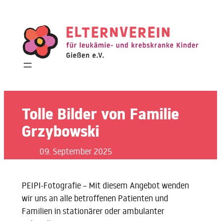
Zum
Inhalt
springen
Tolle Bilder von Familie
Grzybowski
09. September 2025
PEIPI-Fotografie – Mit diesem Angebot wenden
wir uns an alle betroffenen Patienten und
Familien in stationärer oder ambulanter