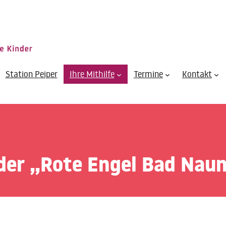
Station Peiper
Ihre Mithilfe
Termine
Kontakt
er „Rote Engel Bad Naun