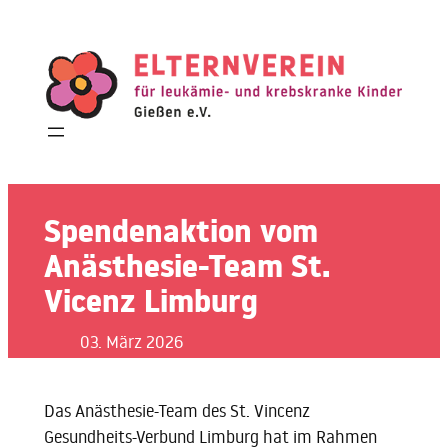
Zum
Inhalt
springen
Spendenaktion vom
Anästhesie-Team St.
Vicenz Limburg
03. März 2026
Das Anästhesie-Team des St. Vincenz
Gesundheits-Verbund Limburg hat im Rahmen