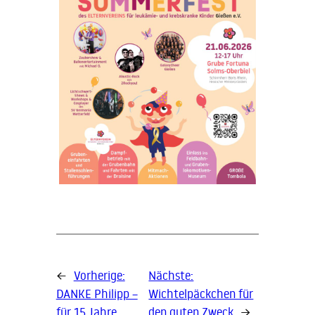
←
Vorherige:
Nächste:
DANKE Philipp –
Wichtelpäckchen für
für 15 Jahre
den guten Zweck
→