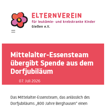
Zum
Inhalt
springen
Mittelalter-Essensteam
übergibt Spende aus dem
Dorfjubiläum
07. Juli 2026
Das Mittelalter-Essensteam, das anlässlich des
Dorfjubiläums „800 Jahre Berghausen“ einen