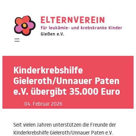
Zum
Inhalt
springen
Kinderkrebshilfe
Gieleroth/Unnauer Paten
e.V. übergibt 35.000 Euro
04. Februar 2026
Seit vielen Jahren unterstützen die Freunde der
Kinderkrebshilfe Gieleroth/Unnauer Paten e.V.