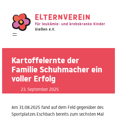
Zum
Inhalt
springen
Kartoffelernte der
Familie Schuhmacher ein
voller Erfolg
23. September 2025
Am 31.08.2025 fand auf dem Feld gegenüber des
Sportplatzes Eschbach bereits zum sechsten Mal