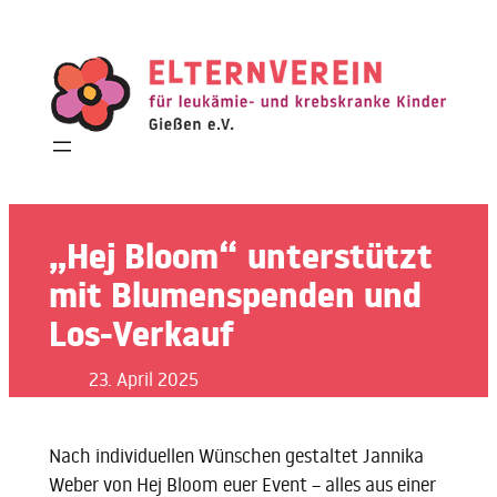
Zum
Inhalt
springen
„Hej Bloom“ unterstützt
mit Blumenspenden und
Los-Verkauf
23. April 2025
Nach individuellen Wünschen gestaltet Jannika
Weber von Hej Bloom euer Event – alles aus einer