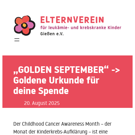
Zum
Inhalt
springen
„GOLDEN SEPTEMBER“ ->
Goldene Urkunde für
deine Spende
20. August 2025
Der Childhood Cancer Awareness Month – der
Monat der Kinderkrebs-Aufklärung – ist eine