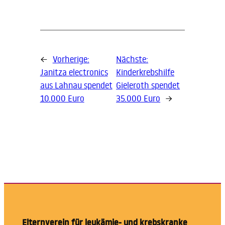
←
Vorherige:
Nächste:
Janitza electronics
Kinderkrebshilfe
aus Lahnau spendet
Gieleroth spendet
10.000 Euro
35.000 Euro
→
Elternverein für leukämie- und krebskranke