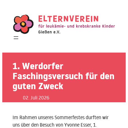
Zum
Inhalt
springen
1. Werdorfer
Faschingsversuch für den
guten Zweck
02. Juli 2026
Im Rahmen unseres Sommerfestes durften wir
uns über den Besuch von Yvonne Esser, 1.