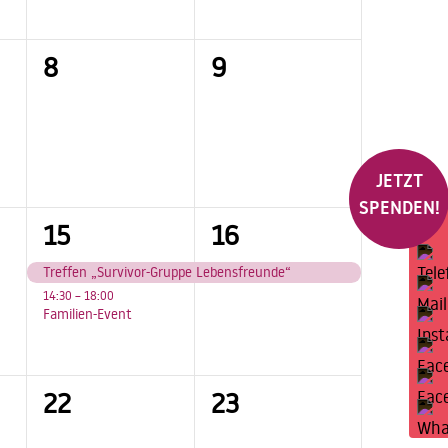
0
0
8
9
ungen,
Veranstaltungen,
Veranstaltungen,
JETZT
SPENDEN!
2
1
15
16
ungen,
Veranstaltungen,
Veranstaltung,
Treffen „Survivor-Gruppe Lebensfreunde“
14:30
–
18:00
Familien-Event
0
0
22
23
ungen,
Veranstaltungen,
Veranstaltungen,