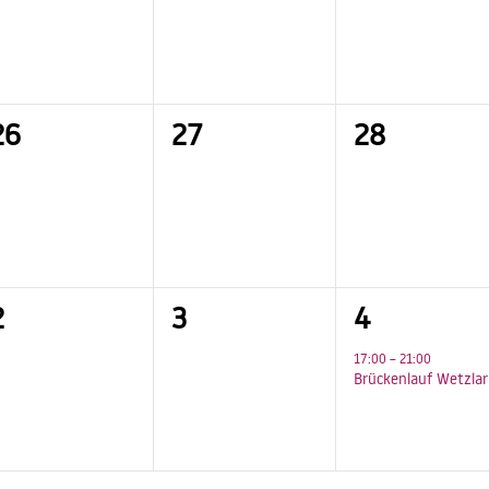
0
0
0
26
27
28
n,
Veranstaltungen,
Veranstaltungen,
Veranstalt
0
0
1
2
3
4
n,
Veranstaltungen,
Veranstaltungen,
Veranstalt
17:00
–
21:00
Brückenlauf Wetzlar